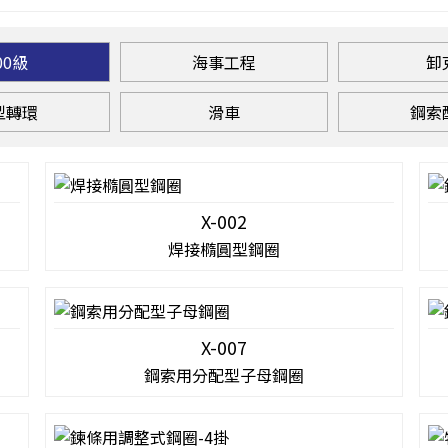
00級
海事工程
卸
型轉環
滑車
鋼索
X-002
焊接橢圓型鋼圈
X-007
鋼索用分配型子母鋼圈