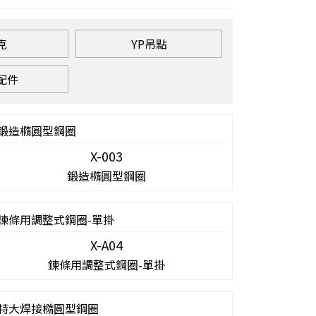
克
YP吊點
配件
X-003
鍛造橢圓型鋼圈
X-A04
鍊條用調整式鋼圈-單掛