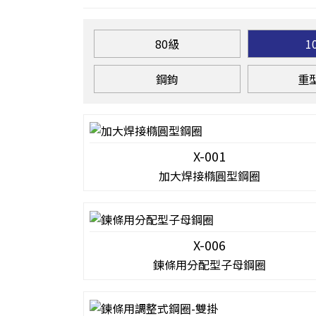
80級
1
鋼鉤
重
X-001
加大焊接橢圓型鋼圈
X-006
鍊條用分配型子母鋼圈